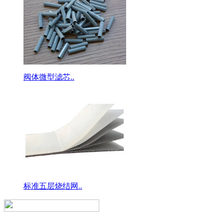
阀体微型滤芯..
标准五层烧结网..