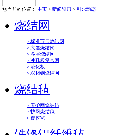
您当前的位置：
主页
>
新闻资讯
>
利尔动态
烧结网
> 标准五层烧结网
> 六层烧结网
> 多层烧结网
> 冲孔板复合网
> 流化板
> 双相钢烧结网
烧结毡
> 无护网烧结毡
> 护网烧结毡
> 覆膜毡
铁铬铝纤维毡