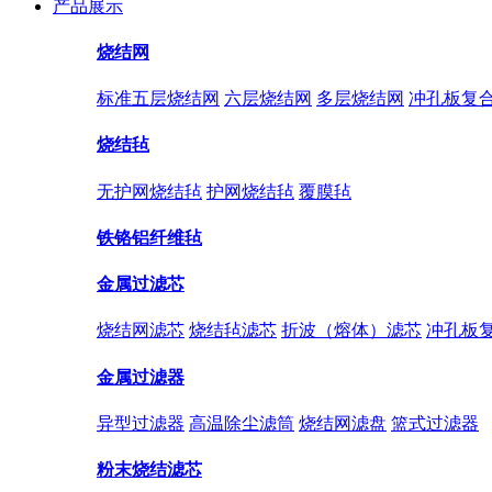
产品展示
烧结网
标准五层烧结网
六层烧结网
多层烧结网
冲孔板复
烧结毡
无护网烧结毡
护网烧结毡
覆膜毡
铁铬铝纤维毡
金属过滤芯
烧结网滤芯
烧结毡滤芯
折波（熔体）滤芯
冲孔板
金属过滤器
异型过滤器
高温除尘滤筒
烧结网滤盘
篮式过滤器
粉末烧结滤芯